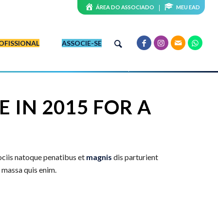
ÁREA DO ASSOCIADO
MEU EAD
OFISSIONAL
ASSOCIE-SE
 IN 2015 FOR A
ociis natoque penatibus et
magnis
dis parturient
t massa quis enim.