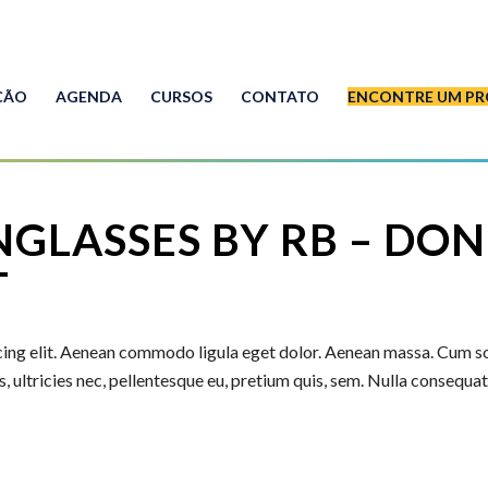
ÇÃO
AGENDA
CURSOS
CONTATO
ENCONTRE UM PR
GLASSES BY RB – DONE
T
cing elit. Aenean commodo ligula eget dolor. Aenean massa. Cum s
 ultricies nec, pellentesque eu, pretium quis, sem. Nulla consequa