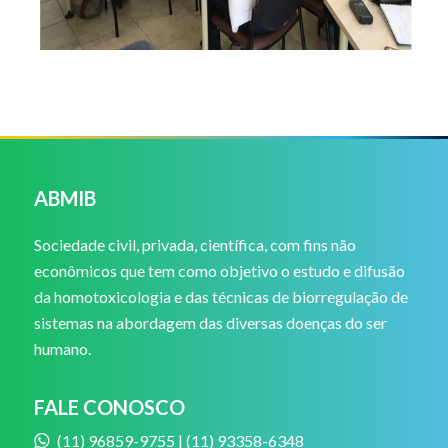
ABMIB
Sociedade civil, privada, científica, com fins não
econômicos que tem como objetivo o estudo e difusão
da homotoxicologia e das técnicas de biorregulação de
sistemas na abordagem das diversas doenças do ser
humano.
FALE CONOSCO
(11) 96859-9755 | (11) 93358-6348