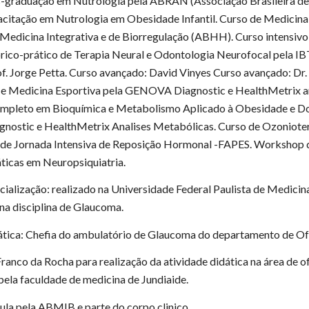
-graduação em Nutrologia pela ABRAN (Associação Brasileira de
citação em Nutrologia em Obesidade Infantil. Curso de Medicina I
edicina Integrativa e de Biorregulação (ABHH). Curso intensivo 
ico-prático de Terapia Neural e Odontologia Neurofocal pela IBTN 
f. Jorge Petta. Curso avançado: David Vinyes Curso avançado: Dr.
e Medicina Esportiva pela GENOVA Diagnostic e HealthMetrix an
ompleto em Bioquímica e Metabolismo Aplicado à Obesidade e Do
stic e HealthMetrix Analises Metabólicas. Curso de Ozonioterapi
de Jornada Intensiva de Reposição Hormonal -FAPES. Workshop d
áticas em Neuropsiquiatria.
cialização: realizado na Universidade Federal Paulista de Medi
 na disciplina de Glaucoma.
dática: Chefia do ambulatório de Glaucoma do departamento de
ranco da Rocha para realização da atividade didática na área de 
ela faculdade de medicina de Jundiaide.
ula pela ABMIB e parte do corpo clinico.