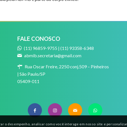
FALE CONOSCO
(11) 96859-9755 | (11) 93358-6348
abmib.secretaria@gmail.com
Rua Oscar Freire, 2250 conj.509 – Pinheiros
| São Paulo/SP
05409-011
ar o desempenho, analisar como você interage em nosso site e personalizar 