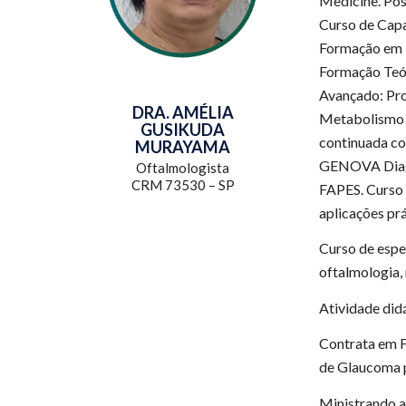
Medicine. Pós
Curso de Capa
Formação em M
Formação Teór
Avançado: Pro
DRA. AMÉLIA
Metabolismo 
GUSIKUDA
continuada c
MURAYAMA
GENOVA Diagno
Oftalmologista
CRM 73530 – SP
FAPES. Curso 
aplicações pr
Curso de espe
oftalmologia,
Atividade di
Contrata em F
de Glaucoma p
Ministrando a