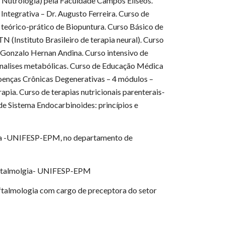
 Nutrologia) pela Faculdade Campos Eliseos.
ntegrativa – Dr. Augusto Ferreira. Curso de
teórico-prático de Biopuntura. Curso Básico de
(Instituto Brasileiro de terapia neural). Curso
 Gonzalo Hernan Andina. Curso intensivo de
alises metabólicas. Curso de Educação Médica
enças Crônicas Degenerativas – 4 módulos –
a. Curso de terapias nutricionais parenterais-
e Sistema Endocarbinoides: princípios e
cina -UNIFESP-EPM, no departamento de
 Oftalmolgia- UNIFESP-EPM
oftalmologia com cargo de preceptora do setor