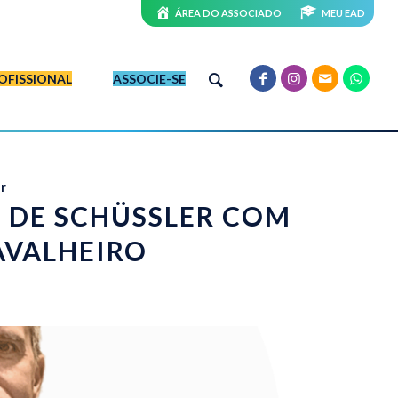
ÁREA DO ASSOCIADO
MEU EAD
OFISSIONAL
ASSOCIE-SE
r
S DE SCHÜSSLER COM
AVALHEIRO