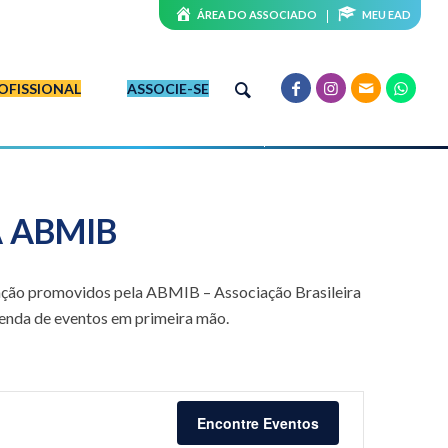
ÁREA DO ASSOCIADO
MEU EAD
OFISSIONAL
ASSOCIE-SE
A ABMIB
ulação promovidos pela ABMIB – Associação Brasileira
genda de eventos em primeira mão.
NAVEGAÇ
DO
Encontre Eventos
VISUAL