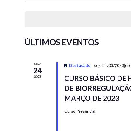
NAVEGAÇÃO
palavra-
DE
chave.
VISUAIS
Pesquisa
Eventos
DE
pela
EVENTOS
ÚLTIMOS EVENTOS
palavra-
chave.
MAR
|
Destacado
sex, 24/03/2023
do
24
CURSO BÁSICO DE
2023
DE BIORREGULAÇÃO 
MARÇO DE 2023
Curso Presencial