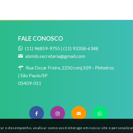
FALE CONOSCO
(11) 96859-9755 | (11) 93358-6348
abmib.secretaria@gmail.com
Rua Oscar Freire, 2250 conj.509 – Pinheiros
| São Paulo/SP
05409-011
ar o desempenho, analisar como você interage em nosso site e personalizar 
PYRIGHT | ABMIB – ASSOCIAÇÃO BRASILEIRA DE MEDICINA INTEGRATIVA E BIO