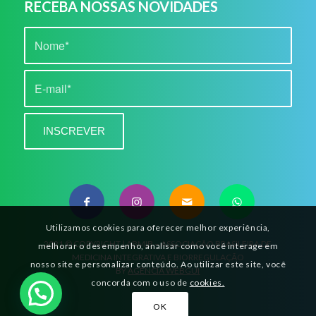
RECEBA NOSSAS NOVIDADES
Utilizamos cookies para oferecer melhor experiência,
2021 © COPYRIGHT | ABMIB – ASSOCIAÇÃO BRASILEIRA DE
melhorar o desempenho, analisar como você interage em
MEDICINA INTEGRATIVA E BIORREGULAÇÃO
nosso site e personalizar conteúdo. Ao utilizar este site, você
BY
AGÊNCIA WEBGUI
concorda com o uso de
cookies.
OK