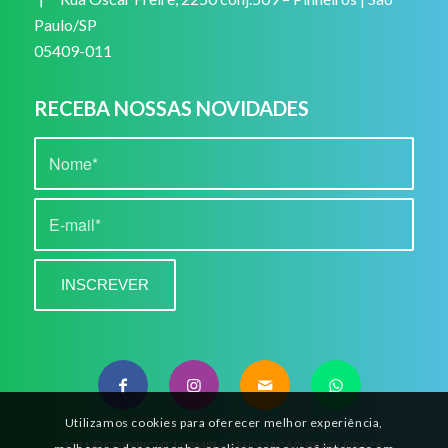
Paulo/SP
05409-011
RECEBA NOSSAS NOVIDADES
Utilizamos cookies para oferecer melhor experiência,
2021 © COPYRIGHT | ABMIB – ASSOCIAÇÃO BRASILEIRA DE