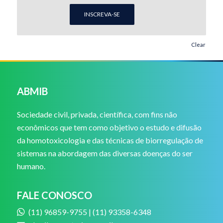
INSCREVA-SE
Clear
ABMIB
Sociedade civil, privada, científica, com fins não
econômicos que tem como objetivo o estudo e difusão
da homotoxicologia e das técnicas de biorregulação de
sistemas na abordagem das diversas doenças do ser
humano.
FALE CONOSCO
(11) 96859-9755 | (11) 93358-6348