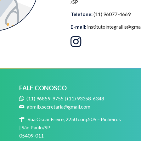
/SP
Telefone:
(11) 96077-4669
E-mail:
institutointegrallis@gma
FALE CONOSCO
(11) 96859-9755 | (11) 93358-6348
abmib.secretaria@gmail.com
Rua Oscar Freire, 2250 conj.509 – Pinheiros
| São Paulo/SP
05409-011