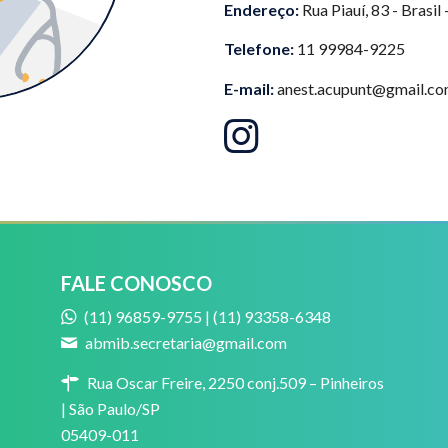
Endereço:
Rua Piauí, 83 - Brasil 
Telefone:
11 99984-9225
E-mail:
anest.acupunt@gmail.c
FALE CONOSCO
(11) 96859-9755 | (11) 93358-6348
abmib.secretaria@gmail.com
Rua Oscar Freire, 2250 conj.509 – Pinheiros
| São Paulo/SP
05409-011