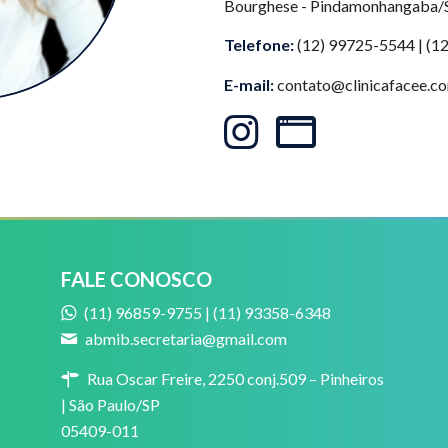
Bourghese - Pindamonhangaba/
Telefone:
(12) 99725-5544 | (
E-mail:
contato@clinicafacee.c
FALE CONOSCO
(11) 96859-9755 | (11) 93358-6348
abmib.secretaria@gmail.com
Rua Oscar Freire, 2250 conj.509 – Pinheiros
| São Paulo/SP
05409-011