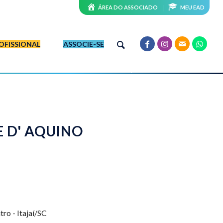
ÁREA DO ASSOCIADO
MEU EAD
OFISSIONAL
ASSOCIE-SE
 D' AQUINO
ro - Itajaí/SC