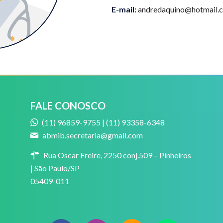
E-mail:
andredaquino@hotmail.
FALE CONOSCO
(11) 96859-9755 | (11) 93358-6348
abmib.secretaria@gmail.com
Rua Oscar Freire, 2250 conj.509 – Pinheiros
| São Paulo/SP
05409-011