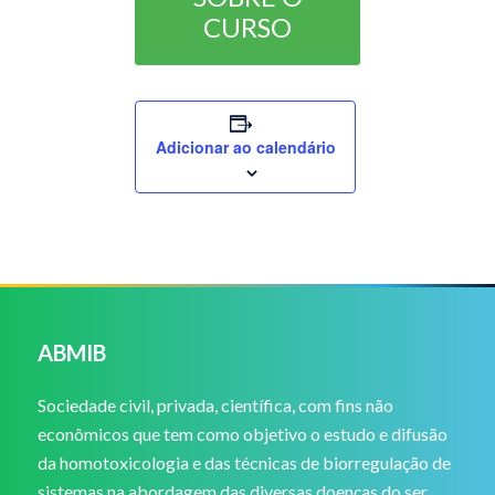
CURSO
Adicionar ao calendário
ABMIB
Sociedade civil, privada, científica, com fins não
econômicos que tem como objetivo o estudo e difusão
da homotoxicologia e das técnicas de biorregulação de
sistemas na abordagem das diversas doenças do ser